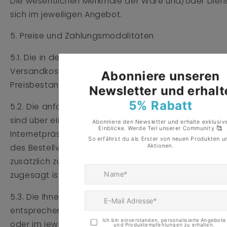
Die wesentlichen Merkmale der Ware und/oder Diens
sich im jeweiligen Angebot.
5. Preise und Zahlungsmodalitäten
5.1. Die in den jeweiligen Angeboten angeführten Pre
Versandkosten stellen Gesamtpreise dar. Sie beinhal
Preisbestandteile einschließlich aller anfallenden St
5.2. Die anfallenden Versandkosten sind nicht im Kau
sind über eine entsprechend bezeichnete Schaltfläc
Internetpräsenz oder im jeweiligen Angebot aufrufba
des Bestellvorganges gesondert ausgewiesen und s
zusätzlich zu tragen, soweit nicht die versandkostenf
zugesagt ist.
5.3. Die Ihnen zur Verfügung stehenden Zahlungsarten
entsprechend bezeichneten Schaltfläche auf unsere
oder im jeweiligen Angebot ausgewiesen.