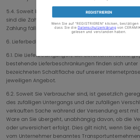
5.4. Soweit bei den einzelnen Zahlungsarten nicht 
sind die Zahlungsansprüche aus dem geschlossenen 
Zahlung fällig.
6. Lieferbedingungen
6.1. Die Lieferbedingungen, der Liefertermin sowie g
bestehende Lieferbeschränkungen finden sich unter
bezeichneten Schaltfläche auf unserer Internetpräs
jeweiligen Angebot.
6.2. Soweit Sie Verbraucher sind, ist gesetzlich gere
des zufälligen Untergangs und der zufälligen Versch
verkauften Sache während der Versendung erst mit
Ware an Sie übergeht, unabhängig davon, ob die Ve
oder unversichert erfolgt. Dies gilt nicht, wenn Sie e
vom Unternehmer benanntes Transportunternehmen o