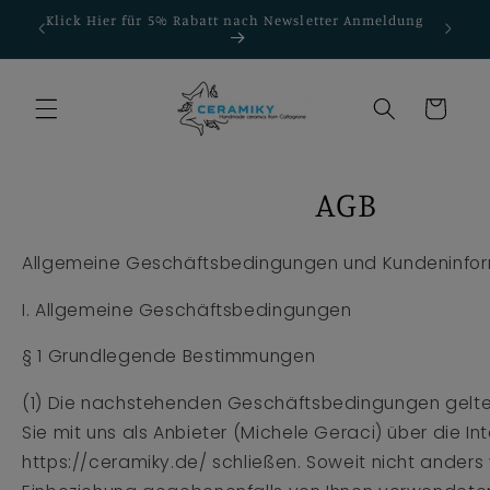
Direkt
Klick Hier für 5% Rabatt nach Newsletter Anmeldung
zum
€
Gratis
Inhalt
Warenkorb
AGB
Allgemeine Geschäftsbedingungen und Kundeninfo
I. Allgemeine Geschäftsbedingungen
§ 1 Grundlegende Bestimmungen
(1) Die nachstehenden Geschäftsbedingungen gelten
Sie mit uns als Anbieter (Michele Geraci) über die In
https://ceramiky.de/ schließen. Soweit nicht anders 